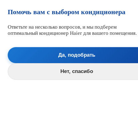
Помочь вам с выбором кондиционера
Ответьте на несколько вопросов, и мы подберем
Корзина
Позвоните нам по телефону:
оптимальный кондиционер Haier для вашего помещения.
+7(905) 667-95-92
Время работы:
Консультации обработка заявок
Да, подобрать
Консультация в чате МАХ
Пн-Сб 9:00 - 20:00
Нижний Новгород время московское
Нет, спасибо
Главная
Кондиционеры Хайер (HAIER) каталог простой
Кондиционеры и Сплит системы
Внутренние блоки
Наружные (внешние) блоки
Аксессуары и ЗИП
Кондиционеры Хайер (HAIER) каталог
Настенные сплит-системы для дома и офиса
Хайер (HAIER)
Кондиционеры сплит-системы для больших
помещений Хайер (HAIER)
Внутренние блоки систем Хайер (HAIER)