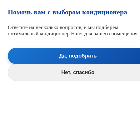
Помочь вам с выбором кондиционера
Ответьте на несколько вопросов, и мы подберем
Корзина
Позвоните нам по телефону:
оптимальный кондиционер Haier для вашего помещения.
+7(905) 667-95-92
Время работы:
Консультации обработка заявок
Да, подобрать
Консультация в чате МАХ
Пн-Сб 9:00 - 20:00
Нижний Новгород время московское
Нет, спасибо
Главная
Кондиционеры Хайер (HAIER) каталог простой
Кондиционеры и Сплит системы
Внутренние блоки
Наружные (внешние) блоки
Аксессуары и ЗИП
Кондиционеры Хайер (HAIER) каталог
Настенные сплит-системы для дома и офиса
Хайер (HAIER)
Кондиционеры сплит-системы для больших
помещений Хайер (HAIER)
Внутренние блоки систем Хайер (HAIER)