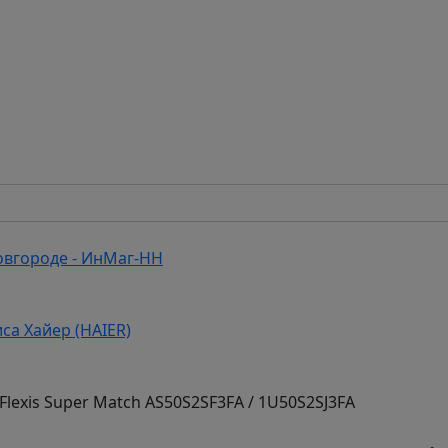
овгороде - ИнМаг-НН
са Хайер (HAIER)
lexis Super Match AS50S2SF3FA / 1U50S2SJ3FA