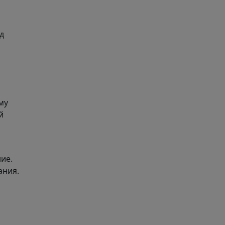
д
му
й
ие.
ания.