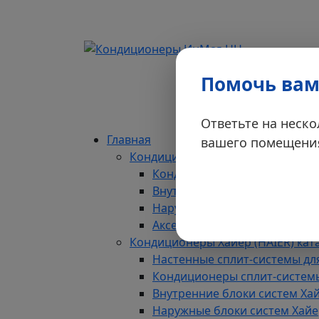
Корзина
Помочь вам
Ответьте на неск
Главная
вашего помещени
Кондиционеры Хайер (HAIER) кат
Кондиционеры и Сплит сист
Внутренние блоки
Наружные (внешние) блоки
Аксессуары и ЗИП
Кондиционеры Хайер (HAIER) кат
Настенные сплит-системы для
Кондиционеры сплит-системы
Внутренние блоки систем Хай
Наружные блоки систем Хайер