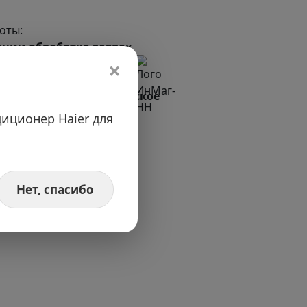
оты:
ации обработка заявок
ция в чате МАХ
×
- 20:00
овгород время московское
иционер Haier для
Нет, спасибо