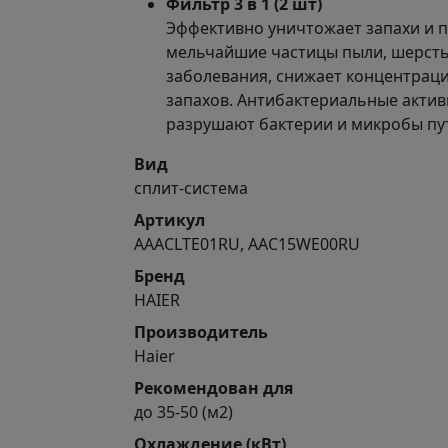
Фильтр 3 в 1 (2 шт)
Эффективно уничтожает запахи и 
мельчайшие частицы пыли, шерсть
заболевания, снижает концентраци
запахов. Антибактериальные актив
разрушают бактерии и микробы пу
Вид
сплит-система
Артикул
AAACLTE01RU, AAC15WE00RU
Бренд
HAIER
Производитель
Haier
Рекомендован для
до 35-50 (м2)
Охлаждение (кВт)