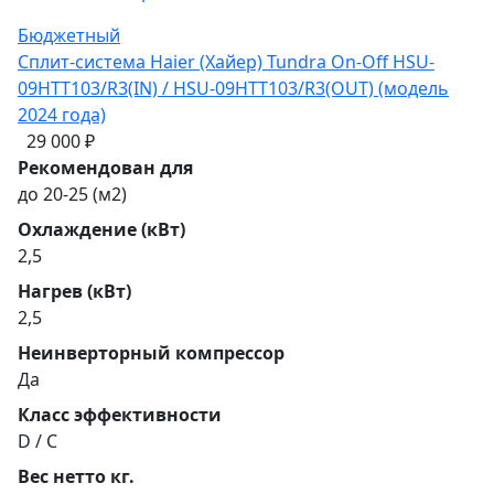
Бюджетный
Сплит-система Haier (Хайер) Tundra On-Off HSU-
09HTT103/R3(IN) / HSU-09HTT103/R3(OUT) (модель
2024 года)
29 000 ₽
Рекомендован для
до 20-25 (м2)
Охлаждение (кВт)
2,5
Нагрев (кВт)
2,5
Неинверторный компрессор
Да
Класс эффективности
D / C
Вес нетто кг.