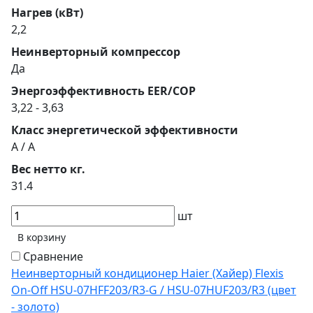
Нагрев (кВт)
2,2
Неинверторный компрессор
Да
Энергоэффективность EER/COP
3,22 - 3,63
Класс энергетической эффективности
A / A
Вес нетто кг.
31.4
шт
В корзину
Сравнение
Неинверторный кондиционер Haier (Хайер) Flexis
On-Off HSU-07HFF203/R3-G / HSU-07HUF203/R3 (цвет
- золото)