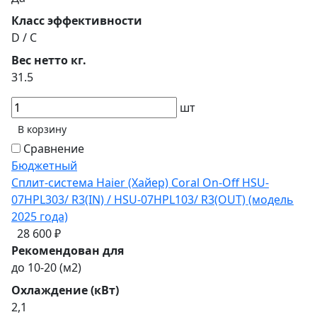
Класс эффективности
D / C
Вес нетто кг.
31.5
шт
В корзину
Сравнение
Бюджетный
Сплит-система Haier (Хайер) Coral On-Off HSU-
07HPL303/ R3(IN) / HSU-07HPL103/ R3(OUT) (модель
2025 года)
28 600 ₽
Рекомендован для
до 10-20 (м2)
Охлаждение (кВт)
2,1