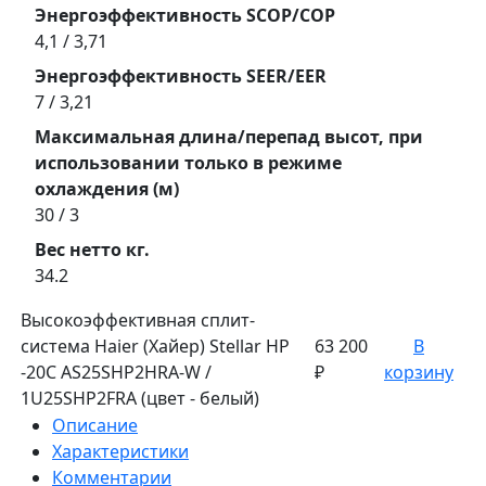
Энергоэффективность SCOP/COP
4,1 / 3,71
Энергоэффективность SEER/EER
7 / 3,21
Максимальная длина/перепад высот, при
использовании только в режиме
охлаждения (м)
30 / 3
Вес нетто кг.
34.2
Высокоэффективная сплит-
система Haier (Хайер) Stellar HP
63 200
В
-20С AS25SHP2HRA-W /
₽
корзину
1U25SHP2FRA (цвет - белый)
Описание
Характеристики
Комментарии