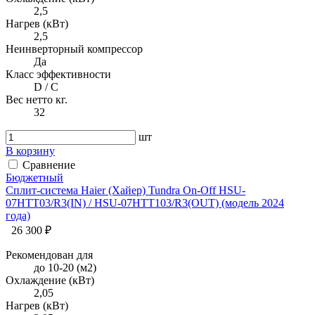
2,5
Нагрев (кВт)
2,5
Неинверторный компрессор
Да
Класс эффективности
D / C
Вес нетто кг.
32
шт
В корзину
Сравнение
Бюджетный
Сплит-система Haier (Хайер) Tundra On-Off HSU-
07HTT03/R3(IN) / HSU-07HTT103/R3(OUT) (модель 2024
года)
26 300 ₽
Рекомендован для
до 10-20 (м2)
Охлаждение (кВт)
2,05
Нагрев (кВт)