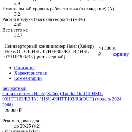
2,9
Номинальный уровень рабочего тока (охлаждение) (А)
3,2
Расход воздуха (высокая скорость) (м3/ч)
450
Вес нетто кг.
32.7
Неинверторный кондиционер Haier (Хайер)
44 300
В
Flexis On-Off HSU-07HFF303/R3 -B / HSU-
корзину
₽
07HUF303/R3 (цвет - черный)
Описание
Характеристики
Комментарии
Бюджетный
Сплит-система Haier (Хайер) Tundra On-Off HSU-
09HTT103/R3(IN) / HSU-09HTT103/R3(OUT) (модель 2024
года)
29 000 ₽
Рекомендован для
до 20-25 (м2)
Охлаждение (кВт)