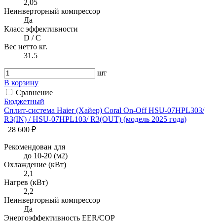
2,05
Неинверторный компрессор
Да
Класс эффективности
D / C
Вес нетто кг.
31.5
шт
В корзину
Сравнение
Бюджетный
Сплит-система Haier (Хайер) Coral On-Off HSU-07HPL303/
R3(IN) / HSU-07HPL103/ R3(OUT) (модель 2025 года)
28 600 ₽
Рекомендован для
до 10-20 (м2)
Охлаждение (кВт)
2,1
Нагрев (кВт)
2,2
Неинверторный компрессор
Да
Энергоэффективность EER/COP